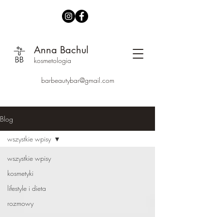
Anna Bachul
kosmetologia
barbeautybar@gmail.com
Blog
wszystkie wpisy
wszystkie wpisy
kosmetyki
lifestyle i dieta
rozmowy