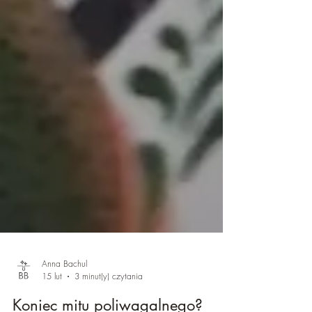
Anna Bachul
15 lut
3 minut(y) czytania