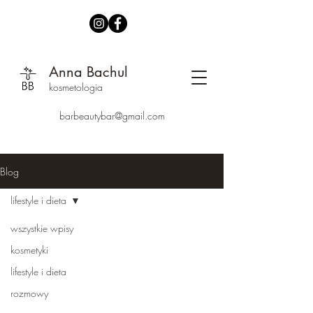
Anna Bachul
kosmetologia
barbeautybar@gmail.com
Blog
lifestyle i dieta
wszystkie wpisy
kosmetyki
lifestyle i dieta
rozmowy